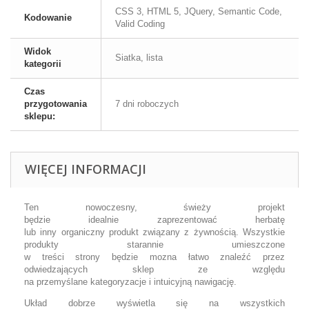
CSS 3, HTML 5, JQuery, Semantic Code,
Kodowanie
Valid Coding
Widok
Siatka, lista
kategorii
Czas
przygotowania
7 dni roboczych
sklepu:
WIĘCEJ INFORMACJI
Ten nowoczesny,
świeży
projekt
będzie
idealnie
zaprezentować
herbatę
lub inny
organiczny
produkt związany z żywnością.
Wszystkie
produkty
starannie
umieszczone
w
treści
strony
będzie
mozna
łatwo znaleźć
przez
odwiedzających
sklep
ze względu
na
przemyślane
kategoryzacje i
intuicyjną nawigację
.
Układ dobrze wyświetla się
na
wszystkich