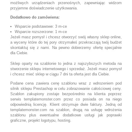
możliwych
urządzeniach przenośnych
,
zapewniając
widzom
przyjemne doświadczenie
użytkowania
.
Dodatkowo do zamówiena:
Wsparcie podstawowe: 3 m-ce
Wsparcie rozszerzone: 1 m-ce
Jeżeli masz pomysł i chcesz otworzyć swój własny sklep online,
a wyceny które do tej pory otrzymałeś przekraczają twój budżet
skontaktuj się z nami. Na pewno dobierzemy ofertę specjalnie
dla Ciebie.
Sklep oparty na szablonie to jedna z najszybszych metoda na
stworzenie sklepu internetowego i sprzedaż. Jeżeli masz pomysł
i chcesz mieć sklep w ciągu 7 dni ta oferta jest dla Ciebie.
Podane cena zawiera cenę szablonu wraz z wdrozeniem pod
silnik sklepu Prestashop w celu zobrazowanie całościowej ceny.
Szablon zakupiony zostaje bezpośrednio na klienta poprzez
serwis templatemonster.com przez co posiada on na niego
odpowiednią licencję. Klient otrzymuje dwie faktury. Jedną od
templatemonster.com na szablon, drugą na usługę wdrożenia
szablonu plus ewentualne dodatkowe usługi jak poprawki
graficzne, projekt logotypu, hosting.