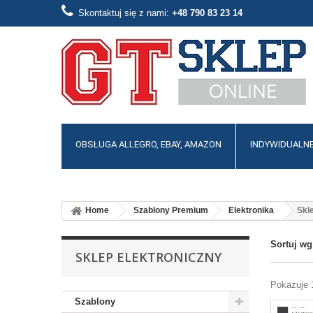
Skontaktuj się z nami:
​+48 790 83 23 14
OBSŁUGA ALLEGRO, EBAY, AMAZON
INDYWIDUALNE
Home
Szablony Premium
Elektronika
Skl
Sortuj wg
SKLEP ELEKTRONICZNY
Pokazuje 
Szablony