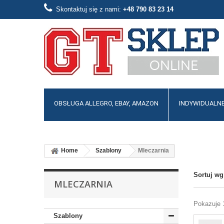
Skontaktuj się z nami:
​+48 790 83 23 14
OBSŁUGA ALLEGRO, EBAY, AMAZON
INDYWIDUALNE
Home
Szablony
Mleczarnia
Sortuj wg
MLECZARNIA
Pokazuje 1
Szablony